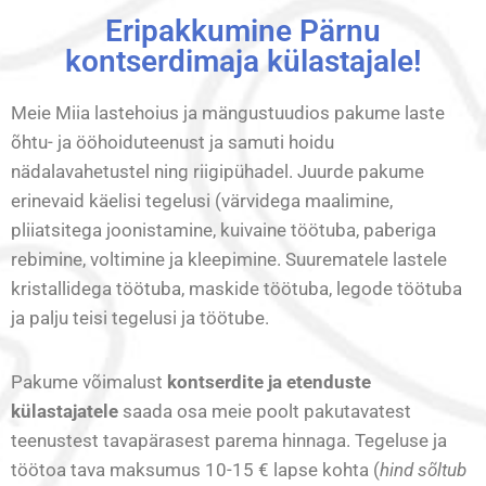
Eripakkumine Pärnu
kontserdimaja külastajale!
Meie Miia lastehoius ja mängustuudios pakume laste
õhtu- ja ööhoiduteenust ja samuti hoidu
nädalavahetustel ning riigipühadel. Juurde pakume
erinevaid käelisi tegelusi (värvidega maalimine,
pliiatsitega joonistamine, kuivaine töötuba, paberiga
rebimine, voltimine ja kleepimine. Suurematele lastele
kristallidega töötuba, maskide töötuba, legode töötuba
ja palju teisi tegelusi ja töötube.
Pakume võimalust
kontserdite ja etenduste
külastajatele
saada osa meie poolt pakutavatest
teenustest tavapärasest parema hinnaga. Tegeluse ja
töötoa tava maksumus 10-15 € lapse kohta (
hind sõltub