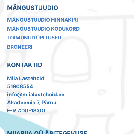
MÄNGUSTUUDIO
MÄNGUSTUUDIO HINNAKIRI
MÄNGUSTUUDIO KODUKORD
TOIMUNUD ÜRITUSED
BRONEERI
KONTAKTID
Miia Lastehoid
51908554
info@miialastehoid.ee
Akadeemia 7, Pärnu
E-R 7:00-18:00
MIIAPIIA OÜ ÄRITEGEVUSE